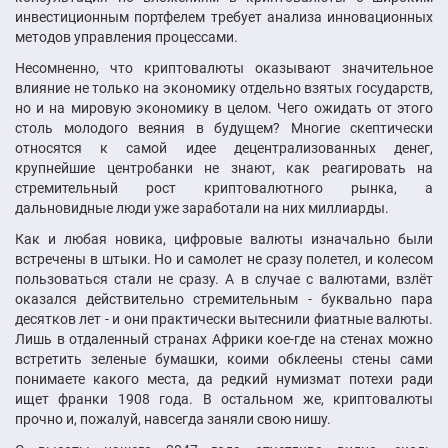
инвестиционным портфелем требует анализа инновационных
методов управления процессами.
Несомненно, что криптовалюты оказывают значительное
влияние не только на экономику отдельно взятых государств,
но и на мировую экономику в целом. Чего ожидать от этого
столь молодого веяния в будущем? Многие скептически
относятся к самой идее децентрализованных денег,
крупнейшие центробанки не знают, как реагировать на
стремительный рост криптовалютного рынка, а
дальновидные люди уже заработали на них миллиарды.
Как и любая новика, цифровые валюты изначально были
встречены в штыки. Но и самолет не сразу полетел, и колесом
пользоваться стали не сразу. А в случае с валютами, взлёт
оказался действительно стремительным - буквально пара
десятков лет - и они практически вытеснили фиатные валюты.
Лишь в отдаленный странах Африки кое-где на стенах можно
встретить зеленые бумашки, коими обклеены стены сами
понимаете какого места, да редкий нумизмат потехи ради
ищет франки 1908 года. В остальном же, криптовалюты
прочно и, пожалуй, навсегда заняли свою нишу.