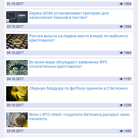
31.10.2017
1304
Биржа GDAX устанавливает критерии для
зачисления токенов в листинг
23.10.2017
1554
Россия вышла на первое место в мире по майнингу
криптовалют
09.10.2017
1464
Во всем мире обсуждают заявление ФРС
относительно криптовалют
04.10.2017
1197
Сборную Мордора по футболу оценили в 2 биткоина
03.10.2017
1239
Волк с BTC-street: создатель биткоина раскрыл свою
личность
23.09.2017
1430